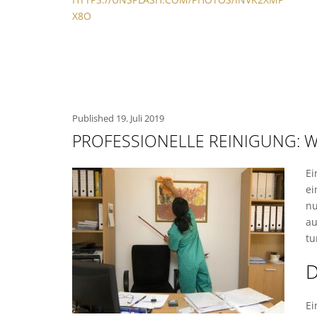
X8O
Published
19. Juli 2019
PROFESSIONELLE REINIGUNG: 
Ei
ei
nu
au
tu
D
Ei