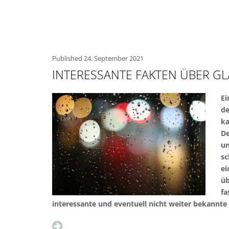
Published
24. September 2021
INTERESSANTE FAKTEN ÜBER GL
Ei
de
ka
De
un
sc
ei
üb
fa
interessante und eventuell nicht weiter bekann