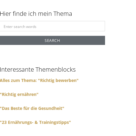
Hier finde ich mein Thema
S
e
a
r
c
h
f
Interessante Themenblocks
o
r
Alles zum Thema: "Richtig bewerben"
:
"Richtig ernähren"
"Das Beste für die Gesundheit"
"23 Ernährungs- & Trainingstipps"