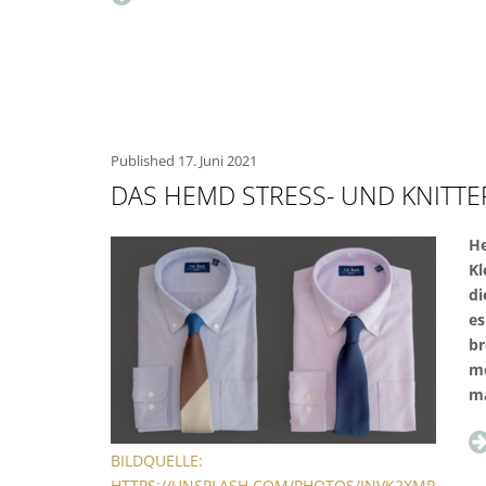
Published
17. Juni 2021
DAS HEMD STRESS- UND KNITTE
He
Kl
di
es
br
mö
ma
BILDQUELLE:
HTTPS://UNSPLASH.COM/PHOTOS/INVK2XMP