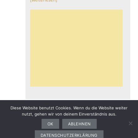
Diese Website benutzt Cookies. Wenn du die Website weiter
nutzt, gehen wir von deinem Einverständnis aus.
Gesundheit
Sport
Finanzen
Ernährung
Auto
Computer
Haushalt
OK
ABLEHNEN
Bewerbung
Garten
Freizeit
DATENSCHUTZERKLÄRUNG
Copyright © 2026
advertising media design. All rights reserved.