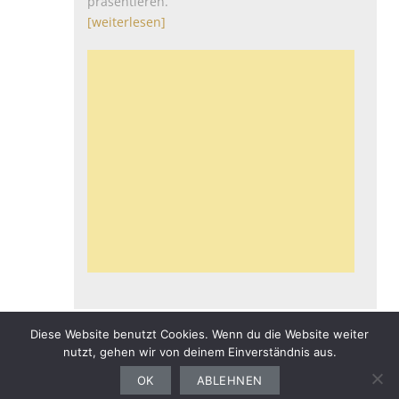
präsentieren.
[weiterlesen]
Diese Website benutzt Cookies. Wenn du die Website weiter
nutzt, gehen wir von deinem Einverständnis aus.
Gesundheit
Sport
Finanzen
Ernährung
Auto
Computer
Haushalt
OK
ABLEHNEN
Bewerbung
Garten
Freizeit