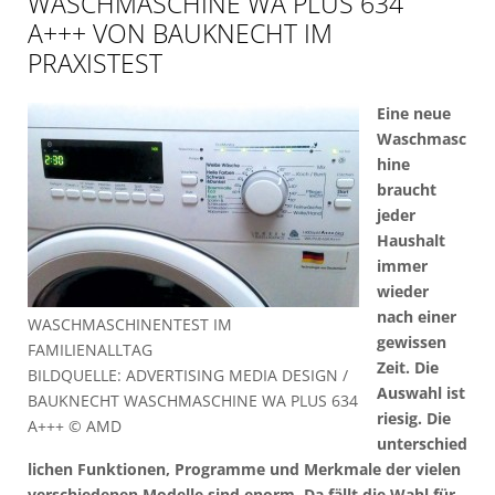
WASCHMASCHINE WA PLUS 634
A+++ VON BAUKNECHT IM
PRAXISTEST
Eine neue
Waschmasc
hine
braucht
jeder
Haushalt
immer
wieder
nach einer
WASCHMASCHINENTEST IM
gewissen
FAMILIENALLTAG
Zeit. Die
BILDQUELLE: ADVERTISING MEDIA DESIGN /
Auswahl ist
BAUKNECHT WASCHMASCHINE WA PLUS 634
riesig. Die
A+++ © AMD
unterschied
lichen Funktionen, Programme und Merkmale der vielen
verschiedenen Modelle sind enorm. Da fällt die Wahl für