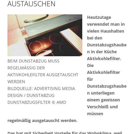
AUSTAUSCHEN
Heutzutage
verwendet man in
vielen Haushalten
bei den
Dunstabzugshaube
n in der Küche
Aktivkohlefilter.
BEIM DUNSTABZUG MUSS
Die
REGELMÄSSIG DER A
Aktivkohlefilter
KTIVKOHLEFILTER AUSGETAUSCHT W
für
ERDEN
Dunstabzugshaube
BILDQUELLE: ADVERTISING MEDIA
n unterliegen
DESIGN / DUNSTABZUG
einem gewissen
DUNSTABZUGSFILTER © AMD
Verschleiß und
müssen
regelmäßig ausgetauscht werden.
Das hat mit Sicherheit Vorteile für das Wohnklima, weil