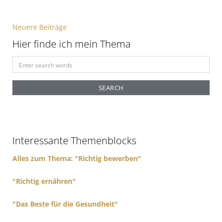
B
Neuere Beiträge
e
Hier finde ich mein Thema
i
S
t
e
a
r
r
a
c
h
g
f
s
Interessante Themenblocks
o
n
r
Alles zum Thema: "Richtig bewerben"
:
a
"Richtig ernähren"
v
i
"Das Beste für die Gesundheit"
g