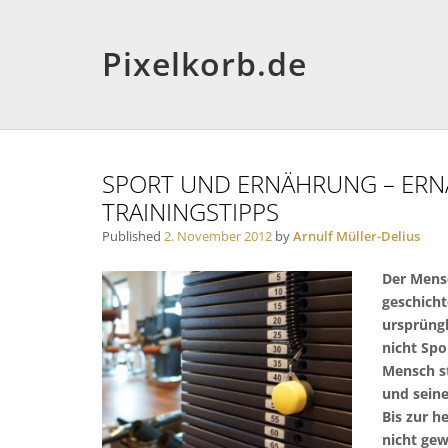
Pixelkorb.de
SPORT UND ERNÄHRUNG – ER
TRAININGSTIPPS
Published
2. November 2012
by
Arnulf Müller-Delius
Der Mensc
geschich
ursprüngl
nicht Spo
Mensch st
und seine
Bis zur h
nicht ge