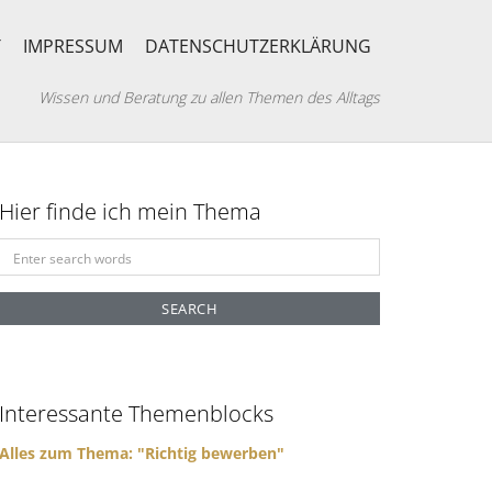
T
IMPRESSUM
DATENSCHUTZERKLÄRUNG
Wissen und Beratung zu allen Themen des Alltags
Hier finde ich mein Thema
S
e
a
r
c
h
f
Interessante Themenblocks
o
r
Alles zum Thema: "Richtig bewerben"
: