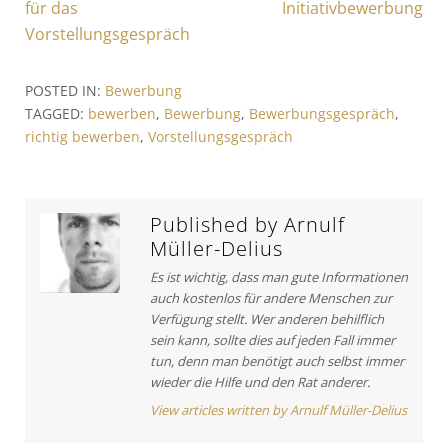
r
e
für das
Initiativbewerbung
i
e
x
Vorstellungsgespräch
v
t
t
i
A
r
POSTED IN:
Bewerbung
o
r
TAGGED:
bewerben
,
Bewerbung
,
Bewerbungsgespräch
,
a
u
t
richtig bewerben
,
Vorstellungsgespräch
s
i
g
A
c
s
r
l
t
e
n
Published by
Arnulf
i
:
Müller-Delius
a
c
v
Es ist wichtig, dass man gute Informationen
l
auch kostenlos für andere Menschen zur
e
i
Verfügung stellt. Wer anderen behilflich
:
sein kann, sollte dies auf jeden Fall immer
g
tun, denn man benötigt auch selbst immer
a
wieder die Hilfe und den Rat anderer.
t
View articles written by Arnulf Müller-Delius
i