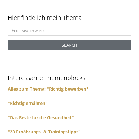
o
Hier finde ich mein Thema
n
S
e
a
r
c
h
f
Interessante Themenblocks
o
r
Alles zum Thema: "Richtig bewerben"
:
"Richtig ernähren"
"Das Beste für die Gesundheit"
"23 Ernährungs- & Trainingstipps"