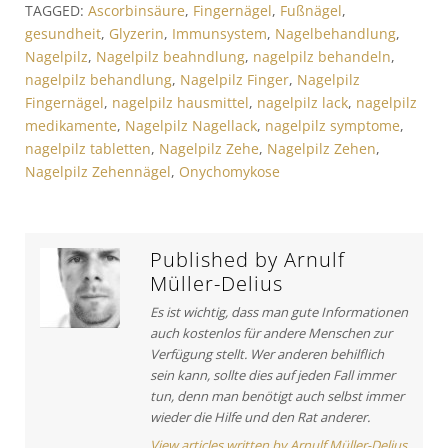
TAGGED:
Ascorbinsäure
,
Fingernägel
,
Fußnägel
,
s
i
g
gesundheit
,
Glyzerin
,
Immunsystem
,
Nagelbehandlung
,
A
c
s
Nagelpilz
,
Nagelpilz beahndlung
,
nagelpilz behandeln
,
r
l
nagelpilz behandlung
,
Nagelpilz Finger
,
Nagelpilz
t
e
n
Fingernägel
,
nagelpilz hausmittel
,
nagelpilz lack
,
nagelpilz
i
:
a
medikamente
,
Nagelpilz Nagellack
,
nagelpilz symptome
,
c
v
nagelpilz tabletten
,
Nagelpilz Zehe
,
Nagelpilz Zehen
,
l
Nagelpilz Zehennägel
,
Onychomykose
e
i
:
g
a
Published by
Arnulf
t
Müller-Delius
i
Es ist wichtig, dass man gute Informationen
auch kostenlos für andere Menschen zur
o
Verfügung stellt. Wer anderen behilflich
n
sein kann, sollte dies auf jeden Fall immer
tun, denn man benötigt auch selbst immer
wieder die Hilfe und den Rat anderer.
View articles written by Arnulf Müller-Delius