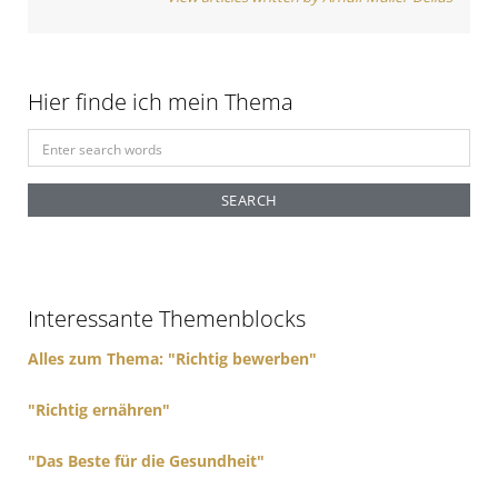
Hier finde ich mein Thema
S
e
a
r
c
h
f
Interessante Themenblocks
o
r
Alles zum Thema: "Richtig bewerben"
:
"Richtig ernähren"
"Das Beste für die Gesundheit"