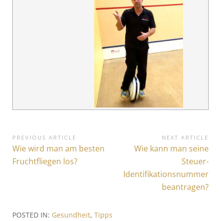
B
PREVIOUS ARTICLE
NEXT ARTICLE
P
Wie wird man am besten
N
Wie kann man seine
e
r
e
Fruchtfliegen los?
Steuer-
i
e
x
Identifikationsnummer
v
t
t
beantragen?
i
A
r
o
r
POSTED IN:
Gesundheit
,
Tipps
a
u
t