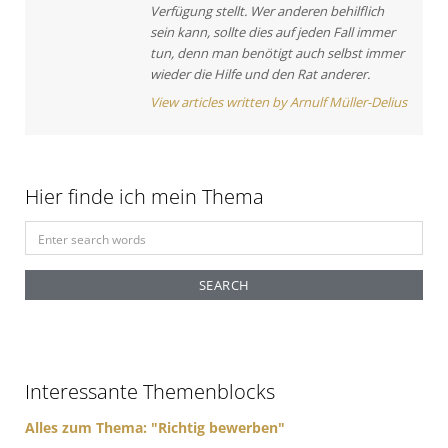
i
Verfügung stellt. Wer anderen behilflich
o
sein kann, sollte dies auf jeden Fall immer
tun, denn man benötigt auch selbst immer
n
wieder die Hilfe und den Rat anderer.
View articles written by Arnulf Müller-Delius
Hier finde ich mein Thema
S
e
a
r
c
h
f
Interessante Themenblocks
o
r
Alles zum Thema: "Richtig bewerben"
: