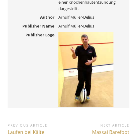
einer Knochenhautentzündung
dargestellt.
Author
Arnulf Müller-Delius
Publisher Name
Arnulf Müller-Delius
Publisher Logo
B
PREVIOUS ARTICLE
NEXT ARTICLE
P
Laufen bei Kälte
N
Massai Barefoot