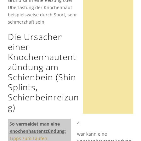
Grund kann eine Reizung oder
Überlastung der Knochenhaut
beispielsweise durch Sport, sehr
schmerzhaft sein.
Die Ursachen
einer
Knochenhautent
zündung am
Schienbein (Shin
Splints,
Schienbeinreizun
g)
Z
So vermeidet man eine
Knochenhautentzündung:
war kann eine
Tipps zum Laufen