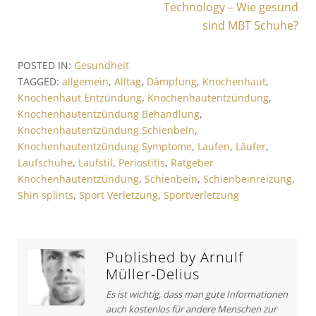
e
r
e
Technology – Wie gesund
i
e
x
sind MBT Schuhe?
v
t
t
i
A
r
POSTED IN:
Gesundheit
o
r
TAGGED:
allgemein
,
Alltag
,
Dämpfung
,
Knochenhaut
,
a
u
t
Knochenhaut Entzündung
,
Knochenhautentzündung
,
s
i
g
Knochenhautentzündung Behandlung
,
A
c
s
Knochenhautentzündung Schienbein
,
r
l
Knochenhautentzündung Symptome
,
Laufen
,
Läufer
,
t
e
n
Laufschuhe
,
Laufstil
,
Periostitis
,
Ratgeber
i
:
a
Knochenhautentzündung
,
Schienbein
,
Schienbeinreizung
,
c
Shin splints
,
Sport Verletzung
,
Sportverletzung
v
l
e
i
:
g
Published by
Arnulf
a
Müller-Delius
t
Es ist wichtig, dass man gute Informationen
auch kostenlos für andere Menschen zur