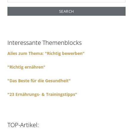
e
a
r
c
h
f
Interessante Themenblocks
o
r
Alles zum Thema: "Richtig bewerben"
:
"Richtig ernähren"
"Das Beste für die Gesundheit"
"23 Ernährungs- & Trainingstipps"
TOP-Artikel: