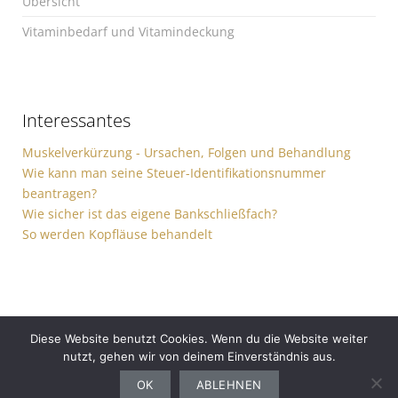
Übersicht
Vitaminbedarf und Vitamindeckung
Interessantes
Muskelverkürzung - Ursachen, Folgen und Behandlung
Wie kann man seine Steuer-Identifikationsnummer
beantragen?
Wie sicher ist das eigene Bankschließfach?
So werden Kopfläuse behandelt
Diese Website benutzt Cookies. Wenn du die Website weiter
nutzt, gehen wir von deinem Einverständnis aus.
Gesundheit
Sport
Finanzen
Ernährung
Auto
Computer
Haushalt
OK
ABLEHNEN