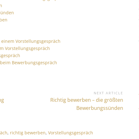
n
ssünden
iben
h
n einem Vorstellungsgespräch
im Vorstellungsgespräch
gsgespräch
en beim Bewerbungsgespräch
NEXT ARTICLE
ng
N
Richtig bewerben – die größten
e
Bewerbungssünden
x
t
A
äch
,
richtig bewerben
,
Vorstellungsgespräch
r