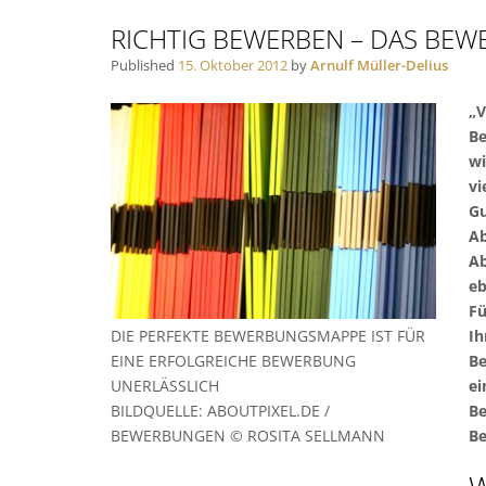
RICHTIG BEWERBEN – DAS BE
Published
15. Oktober 2012
by
Arnulf Müller-Delius
„V
Be
wi
vi
Gu
Ab
Ab
eb
Fü
DIE PERFEKTE BEWERBUNGSMAPPE IST FÜR
Ih
EINE ERFOLGREICHE BEWERBUNG
Be
UNERLÄSSLICH
ei
BILDQUELLE: ABOUTPIXEL.DE /
Be
BEWERBUNGEN © ROSITA SELLMANN
Be