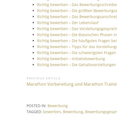
Richtig bewerben – Das Bewerbungsschreibe
Richtig bewerben – Die größten Bewerbung
Richtig bewerben – Das Bewerbungsanschre
Richtig bewerben – Der Lebenslauf
Richtig bewerben – Das Vorstellungsgespräc
Richtig bewerben – Die klassischen Phasen i
Richtig bewerben – Die häufigsten Fragen be
Richtig bewerben – Tipps für das Vorstellun
Richtig bewerben – Die schwierigsten Frag
Richtig bewerben – Initiativbewerbung
Richtig bewerben – Die Gehaltsvorstellungen
B
PREVIOUS ARTICLE
P
Marathon Vorbereitung und Marathon Traini
e
r
i
e
v
t
POSTED IN:
Bewerbung
i
r
TAGGED:
bewerben
,
Bewerbung
,
Bewerbungsgespr
o