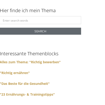
Hier finde ich mein Thema
S
e
a
r
c
h
f
Interessante Themenblocks
o
r
Alles zum Thema: "Richtig bewerben"
:
"Richtig ernähren"
"Das Beste für die Gesundheit"
"23 Ernährungs- & Trainingstipps"