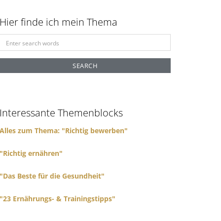
Hier finde ich mein Thema
S
e
a
r
c
h
f
Interessante Themenblocks
o
r
Alles zum Thema: "Richtig bewerben"
:
"Richtig ernähren"
"Das Beste für die Gesundheit"
"23 Ernährungs- & Trainingstipps"