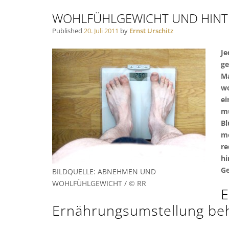
WOHLFÜHLGEWICHT UND HINT
Published
20. Juli 2011
by
Ernst Urschitz
Je
ge
Ma
wo
ei
mü
Bl
mö
re
hi
Ge
BILDQUELLE: ABNEHMEN UND
WOHLFÜHLGEWICHT / © RR
E
Ernährungsumstellung be