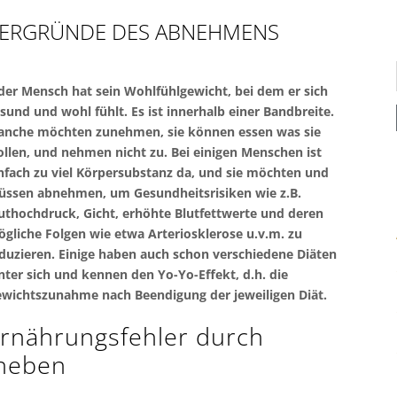
ERGRÜNDE DES ABNEHMENS
der Mensch hat sein Wohlfühlgewicht, bei dem er sich
sund und wohl fühlt. Es ist innerhalb einer Bandbreite.
nche möchten zunehmen, sie können essen was sie
llen, und nehmen nicht zu. Bei einigen Menschen ist
nfach zu viel Körpersubstanz da, und sie möchten und
ssen abnehmen, um Gesundheitsrisiken wie z.B.
uthochdruck, Gicht, erhöhte Blutfettwerte und deren
gliche Folgen wie etwa Arteriosklerose u.v.m. zu
duzieren. Einige haben auch schon verschiedene Diäten
nter sich und kennen den Yo-Yo-Effekt, d.h. die
wichtszunahme nach Beendigung der jeweiligen Diät.
rnährungsfehler durch
heben