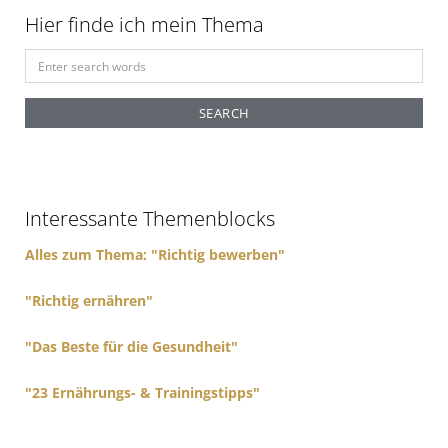
Hier finde ich mein Thema
S
e
a
r
c
h
f
Interessante Themenblocks
o
r
Alles zum Thema: "Richtig bewerben"
:
"Richtig ernähren"
"Das Beste für die Gesundheit"
"23 Ernährungs- & Trainingstipps"