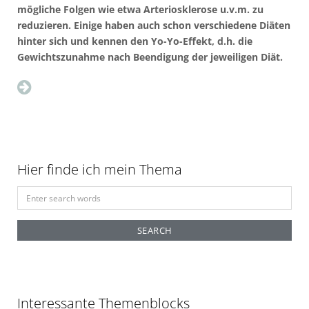
mögliche Folgen wie etwa Arteriosklerose u.v.m. zu
reduzieren. Einige haben auch schon verschiedene Diäten
hinter sich und kennen den Yo-Yo-Effekt, d.h. die
Gewichtszunahme nach Beendigung der jeweiligen Diät.
Hier finde ich mein Thema
S
e
a
r
c
h
f
Interessante Themenblocks
o