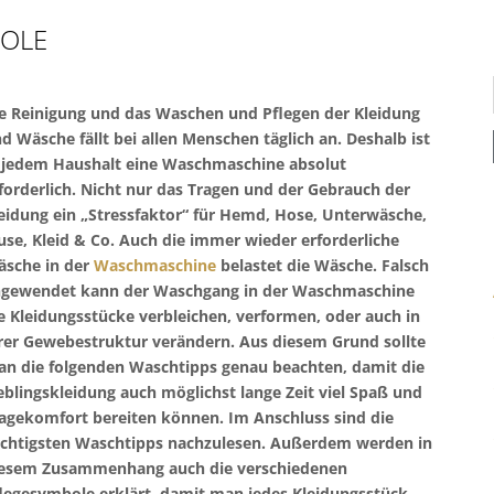
BOLE
e Reinigung und das Waschen und Pflegen der Kleidung
d Wäsche fällt bei allen Menschen täglich an. Deshalb ist
 jedem Haushalt eine Waschmaschine absolut
forderlich. Nicht nur das Tragen und der Gebrauch der
eidung ein „Stressfaktor“ für Hemd, Hose, Unterwäsche,
use, Kleid & Co. Auch die immer wieder erforderliche
sche in der
Waschmaschine
belastet die Wäsche. Falsch
gewendet kann der Waschgang in der Waschmaschine
e Kleidungsstücke verbleichen, verformen, oder auch in
rer Gewebestruktur verändern. Aus diesem Grund sollte
n die folgenden Waschtipps genau beachten, damit die
eblingskleidung auch möglichst lange Zeit viel Spaß und
agekomfort bereiten können. Im Anschluss sind die
chtigsten Waschtipps nachzulesen. Außerdem werden in
esem Zusammenhang auch die verschiedenen
legesymbole erklärt, damit man jedes Kleidungsstück