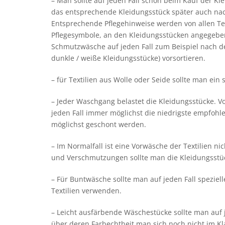
– Man sollte auf jeden Fall schon beim Kauf der Kl
das entsprechende Kleidungsstück später auch n
Entsprechende Pflegehinweise werden von allen Text
Pflegesymbole, an den Kleidungsstücken angegeben
Schmutzwäsche auf jeden Fall zum Beispiel nach d
dunkle / weiße Kleidungsstücke) vorsortieren.
– für Textilien aus Wolle oder Seide sollte man ei
– Jeder Waschgang belastet die Kleidungsstücke. V
jeden Fall immer möglichst die niedrigste empfoh
möglichst geschont werden.
– Im Normalfall ist eine Vorwäsche der Textilien ni
und Verschmutzungen sollte man die Kleidungsstü
– Für Buntwäsche sollte man auf jeden Fall spezie
Textilien verwenden.
– Leicht ausfärbende Wäschestücke sollte man auf
über deren Farbechtheit man sich noch nicht im Klar