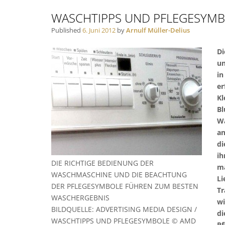
WASCHTIPPS UND PFLEGESYM
Published
6. Juni 2012
by
Arnulf Müller-Delius
Di
un
in
er
Kl
Bl
Wä
an
di
ih
DIE RICHTIGE BEDIENUNG DER
ma
WASCHMASCHINE UND DIE BEACHTUNG
Li
DER PFLEGESYMBOLE FÜHREN ZUM BESTEN
Tr
WASCHERGEBNIS
wi
BILDQUELLE: ADVERTISING MEDIA DESIGN /
di
WASCHTIPPS UND PFLEGESYMBOLE © AMD
Pf