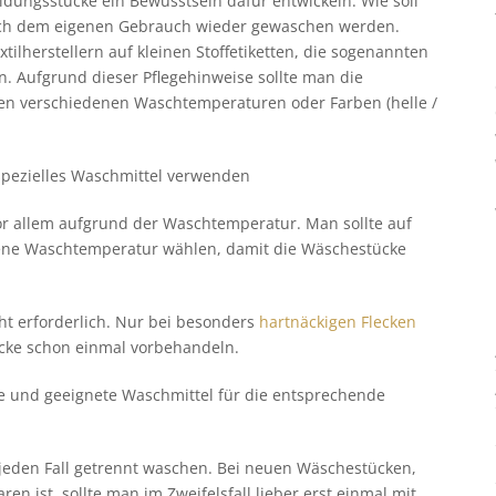
eidungsstücke ein Bewusstsein dafür entwickeln. Wie soll
ach dem eigenen Gebrauch wieder gewaschen werden.
ilherstellern auf kleinen Stoffetiketten, die sogenannten
. Aufgrund dieser Pflegehinweise sollte man die
en verschiedenen Waschtemperaturen oder Farben (helle /
n spezielles Waschmittel verwenden
or allem aufgrund der Waschtemperatur. Man sollte auf
lene Waschtemperatur wählen, damit die Wäschestücke
cht erforderlich. Nur bei besonders
hartnäckigen Flecken
cke schon einmal vorbehandeln.
lle und geeignete Waschmittel für die entsprechende
 jeden Fall getrennt waschen. Bei neuen Wäschestücken,
en ist, sollte man im Zweifelsfall lieber erst einmal mit