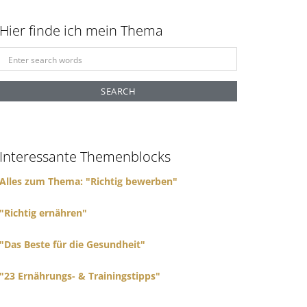
Hier finde ich mein Thema
S
e
a
r
c
h
f
Interessante Themenblocks
o
r
Alles zum Thema: "Richtig bewerben"
:
"Richtig ernähren"
"Das Beste für die Gesundheit"
"23 Ernährungs- & Trainingstipps"