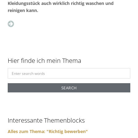
Kleidungsstück auch wirklich richtig waschen und
reinigen kann.
Hier finde ich mein Thema
S
e
a
r
c
h
f
Interessante Themenblocks
o
r
Alles zum Thema: "Richtig bewerben"
: