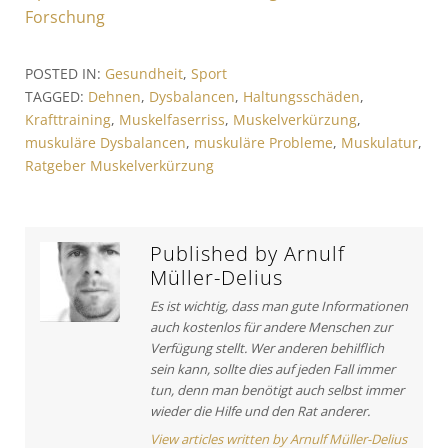
i
e
x
Forschung
v
t
t
i
A
r
POSTED IN:
Gesundheit
,
Sport
o
r
TAGGED:
Dehnen
,
Dysbalancen
,
Haltungsschäden
,
a
u
t
Krafttraining
,
Muskelfaserriss
,
Muskelverkürzung
,
s
i
g
muskuläre Dysbalancen
,
muskuläre Probleme
,
Muskulatur
,
A
c
s
Ratgeber Muskelverkürzung
r
l
t
e
n
i
:
a
c
Published by
Arnulf
v
l
Müller-Delius
e
i
Es ist wichtig, dass man gute Informationen
:
g
auch kostenlos für andere Menschen zur
Verfügung stellt. Wer anderen behilflich
a
sein kann, sollte dies auf jeden Fall immer
t
tun, denn man benötigt auch selbst immer
wieder die Hilfe und den Rat anderer.
i
View articles written by Arnulf Müller-Delius