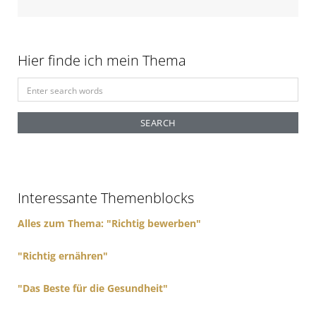
o
n
Hier finde ich mein Thema
S
e
a
r
c
h
f
Interessante Themenblocks
o
r
Alles zum Thema: "Richtig bewerben"
:
"Richtig ernähren"
"Das Beste für die Gesundheit"