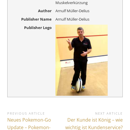
Muskelverkürzung
Author
Arnulf Müller-Delius
Publisher Name
Arnulf Müller-Delius
Publisher Logo
B
PREVIOUS ARTICLE
NEXT ARTICLE
P
Neues Pokemon-Go
N
Der Kunde ist König – wie
e
r
e
Update – Pokemon-
wichtig ist Kundenservice?