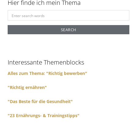
Hier finde ich mein Thema
S
e
a
r
c
h
f
Interessante Themenblocks
o
r
Alles zum Thema: "Richtig bewerben"
:
"Richtig ernähren"
"Das Beste für die Gesundheit"
"23 Ernährungs- & Trainingstipps"