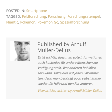
r
o
r
POSTED IN:
Smartphone
a
u
t
TAGGED:
Feldforschung
,
Forschung
,
Forschungsstempel
,
s
i
g
Niantic
,
Pokemon
,
Pokemon Go
,
Spezialforschung
A
c
s
r
l
t
e
n
i
:
a
Published by
Arnulf
c
Müller-Delius
v
l
e
Es ist wichtig, dass man gute Informationen
i
auch kostenlos für andere Menschen zur
:
g
Verfügung stellt. Wer anderen behilflich
sein kann, sollte dies auf jeden Fall immer
a
tun, denn man benötigt auch selbst immer
t
wieder die Hilfe und den Rat anderer.
View articles written by Arnulf Müller-Delius
i
o
n