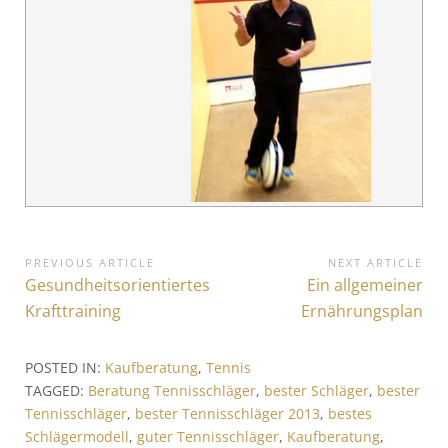
B
PREVIOUS ARTICLE
NEXT ARTICLE
P
Gesundheitsorientiertes
N
Ein allgemeiner
e
r
e
Krafttraining
Ernährungsplan
i
e
x
v
t
t
POSTED IN:
Kaufberatung
,
Tennis
i
A
r
TAGGED:
Beratung Tennisschläger
,
bester Schläger
,
bester
o
r
Tennisschläger
,
bester Tennisschläger 2013
,
bestes
a
u
t
Schlägermodell
,
guter Tennisschläger
,
Kaufberatung
,
s
i