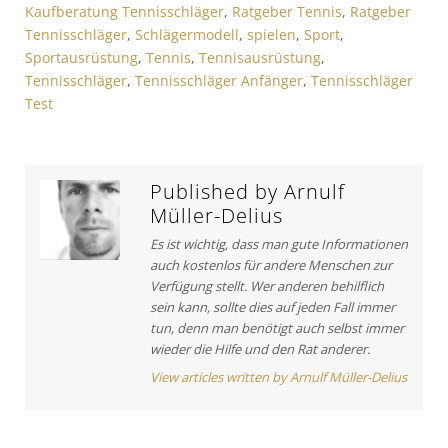
g
Kaufberatung Tennisschläger
,
Ratgeber Tennis
,
Ratgeber
A
c
Tennisschläger
,
Schlägermodell
,
spielen
,
Sport
,
s
r
l
Sportausrüstung
,
Tennis
,
Tennisausrüstung
,
t
e
n
Tennisschläger
,
Tennisschläger Anfänger
,
Tennisschläger
i
:
a
Test
c
v
l
e
i
:
Published by
Arnulf
g
Müller-Delius
a
Es ist wichtig, dass man gute Informationen
t
auch kostenlos für andere Menschen zur
Verfügung stellt. Wer anderen behilflich
i
sein kann, sollte dies auf jeden Fall immer
o
tun, denn man benötigt auch selbst immer
wieder die Hilfe und den Rat anderer.
n
View articles written by Arnulf Müller-Delius