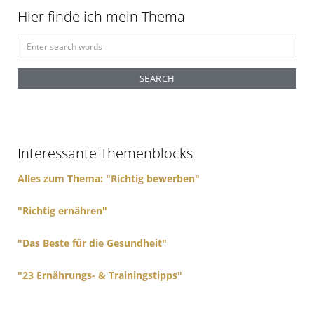
Hier finde ich mein Thema
S
e
a
r
c
h
f
Interessante Themenblocks
o
r
Alles zum Thema: "Richtig bewerben"
:
"Richtig ernähren"
"Das Beste für die Gesundheit"
"23 Ernährungs- & Trainingstipps"