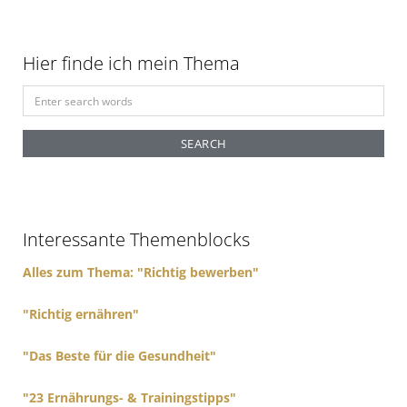
Hier finde ich mein Thema
S
e
a
r
c
h
f
Interessante Themenblocks
o
r
Alles zum Thema: "Richtig bewerben"
:
"Richtig ernähren"
"Das Beste für die Gesundheit"
"23 Ernährungs- & Trainingstipps"