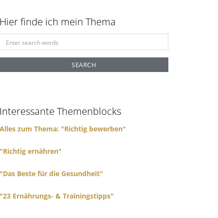
Hier finde ich mein Thema
S
e
a
r
c
h
f
Interessante Themenblocks
o
r
Alles zum Thema: "Richtig bewerben"
:
"Richtig ernähren"
"Das Beste für die Gesundheit"
"23 Ernährungs- & Trainingstipps"