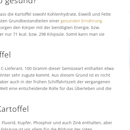
so gesund?
ss die Kartoffel sowohl Kohlenhydrate, Eiweiß und Fette
igsten Grundbestandteilen einer
gesunden Ernährung
sorgen den Körper mit der benötigten Energie, bzw.
r nur 71 kcal. bzw. 298 Kilojoule. Somit kann man sie
ffel
in C-Lieferant. 100 Gramm dieser Gemüseart enthalten etwa
inter sehr zugute kommt. Aus diesem Grund ist es nicht
 aber auch in der frühen Schiffahrtszeit der vergangenen
Welt eine entscheidende Rolle für das Überleben und die
artoffel
 Fluorid, Kupfer, Phosphor und auch Zink enthalten, aber
Folsäure ist vor allem für die Bildung der roten