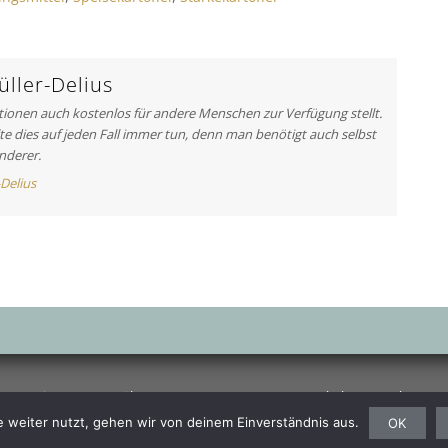
t
i
c
l
ller-Delius
e
ationen auch kostenlos für andere Menschen zur Verfügung stellt.
:
lte dies auf jeden Fall immer tun, denn man benötigt auch selbst
nderer.
-Delius
port
Finanzen
Ernährung
Auto
Computer
Haushalt
Bewerbung
Copyright © 2026
advertising media design. All rights reserved.
 weiter nutzt, gehen wir von deinem Einverständnis aus.
OK