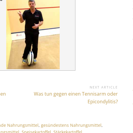
NEXT ARTICLE
len
N
Was tun gegen einen Tennisarm oder
e
Epicondylitis?
x
t
A
nde Nahrungsmittel
,
gesündestens Nahrungsmittel
,
r
ngsmittel
,
Speisekartoffel
,
Stärkekartoffel