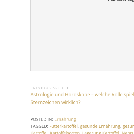
B
PREVIOUS ARTICLE
P
Astrologie und Horoskope – welche Rolle spie
e
r
Sternzeichen wirklich?
i
e
v
t
POSTED IN:
Ernährung
i
r
TAGGED:
Futterkartoffel
,
gesunde Ernährung
,
gesu
o
Kartoffel
,
Kartoffelsorten
,
Lagerung Kartoffel
,
Nahru