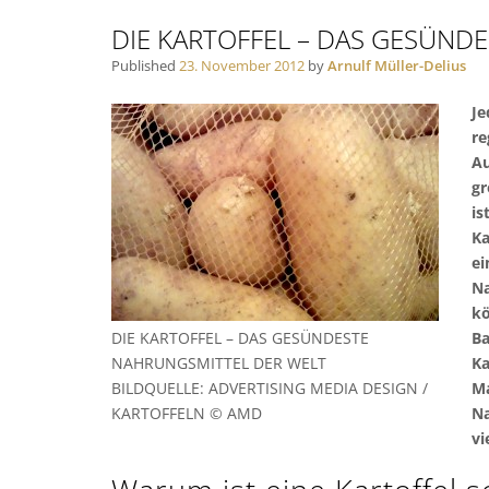
DIE KARTOFFEL – DAS GESÜND
Published
23. November 2012
by
Arnulf Müller-Delius
Je
re
Au
gr
is
Ka
ei
Na
kö
DIE KARTOFFEL – DAS GESÜNDESTE
Ba
NAHRUNGSMITTEL DER WELT
Ka
BILDQUELLE: ADVERTISING MEDIA DESIGN /
Ma
KARTOFFELN © AMD
Na
vi