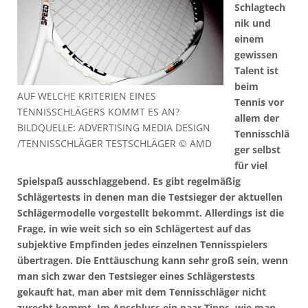
Schlagtech
nik und
einem
gewissen
Talent ist
beim
AUF WELCHE KRITERIEN EINES
Tennis vor
TENNISSCHLÄGERS KOMMT ES AN?
allem der
BILDQUELLE: ADVERTISING MEDIA DESIGN
Tennisschlä
/TENNISSCHLÄGER TESTSCHLÄGER © AMD
ger selbst
für viel
Spielspaß ausschlaggebend. Es gibt regelmäßig
Schlägertests in denen man die Testsieger der aktuellen
Schlägermodelle vorgestellt bekommt. Allerdings ist die
Frage, in wie weit sich so ein Schlägertest auf das
subjektive Empfinden jedes einzelnen Tennisspielers
übertragen. Die Enttäuschung kann sehr groß sein, wenn
man sich zwar den Testsieger eines Schlägerstests
gekauft hat, man aber mit dem Tennisschläger nicht
zurecht kommt. Im Anschluss ein paar Tipps, wie man