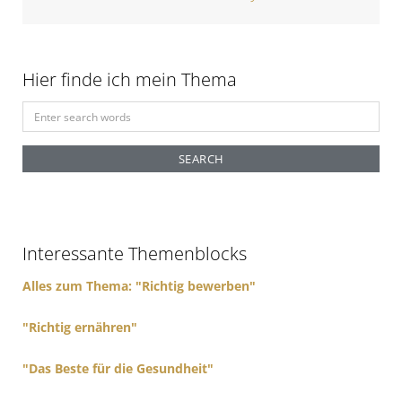
t
i
o
Hier finde ich mein Thema
n
S
e
a
r
c
h
f
Interessante Themenblocks
o
r
Alles zum Thema: "Richtig bewerben"
:
"Richtig ernähren"
"Das Beste für die Gesundheit"