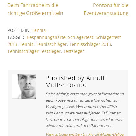
B
P
Beim Fahrradhelm die
N
Pontons für die
e
r
e
richtige Größe ermitteln
Eventveranstaltung
i
e
x
v
t
t
POSTED IN:
Tennis
i
A
r
TAGGED:
Bespannungshärte
,
Schlägertest
,
Schlägertest
o
r
2013
,
Tennis
,
Tennisschläger
,
Tennisschläger 2013
,
a
u
t
Tennisschläger Testsieger
,
Testsieger
s
i
g
A
c
s
r
l
t
e
n
Published by
Arnulf
i
:
Müller-Delius
a
c
Es ist wichtig, dass man gute Informationen
v
l
auch kostenlos für andere Menschen zur
e
i
Verfügung stellt. Wer anderen behilflich
:
sein kann, sollte dies auf jeden Fall immer
g
tun, denn man benötigt auch selbst immer
a
wieder die Hilfe und den Rat anderer.
View articles written by Arnulf Müller-Delius