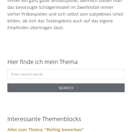
immer ein ganz guter Anhaltspunkt, dennoch sollten man
das bevorzugte Schlägermodell im Zweifelsfall immer
vorher Probespielen und sich selbst sein subjektives Urteil
bilden, ob sich das Testergebnis auch auf das eigene
Empfinden übertragen lässt.
Hier finde ich mein Thema
S
e
a
r
c
h
f
Interessante Themenblocks
o
r
Alles zum Thema: "Richtig bewerben"