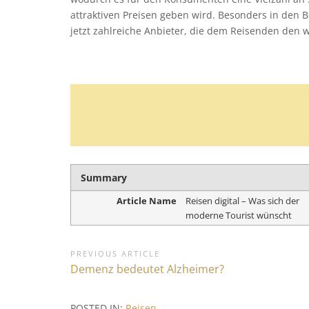
attraktiven Preisen geben wird. Besonders in den 
jetzt zahlreiche Anbieter, die dem Reisenden den
Summary
Article Name
Reisen digital – Was sich der
moderne Tourist wünscht
B
PREVIOUS ARTICLE
P
Demenz bedeutet Alzheimer?
e
r
i
e
POSTED IN:
Reisen