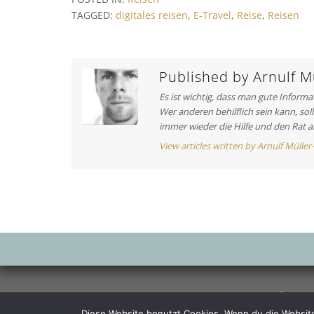
v
t
TAGGED:
digitales reisen
,
E-Travel
,
Reise
,
Reisen
i
r
o
a
u
s
Published by
Arnulf Mü
g
A
Es ist wichtig, dass man gute Inform
s
r
Wer anderen behilflich sein kann, sol
t
n
immer wieder die Hilfe und den Rat a
i
a
View articles written by Arnulf Müller
c
v
l
e
i
:
g
a
t
i
Gesundheit
S
o
Diese Website benutzt Cookies. Wenn du die Website