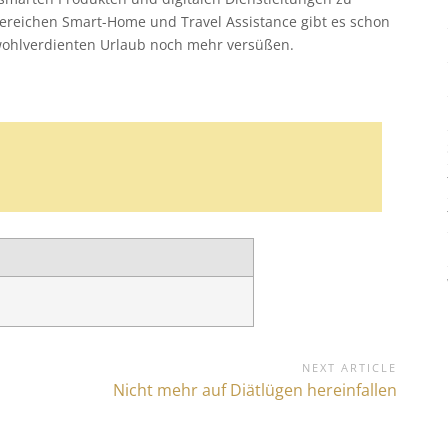
Bereichen Smart-Home und Travel Assistance gibt es schon
 wohlverdienten Urlaub noch mehr versüßen.
NEXT ARTICLE
N
Nicht mehr auf Diätlügen hereinfallen
e
x