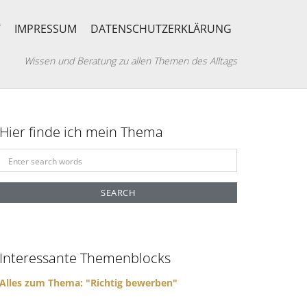
T
IMPRESSUM
DATENSCHUTZERKLÄRUNG
Wissen und Beratung zu allen Themen des Alltags
Hier finde ich mein Thema
S
e
a
r
c
h
f
Interessante Themenblocks
o
r
Alles zum Thema: "Richtig bewerben"
: