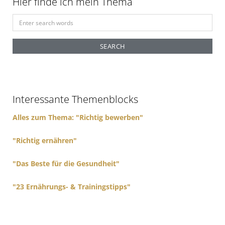
Hier finde ich mein Thema
S
e
a
r
c
h
f
Interessante Themenblocks
o
r
Alles zum Thema: "Richtig bewerben"
:
"Richtig ernähren"
"Das Beste für die Gesundheit"
"23 Ernährungs- & Trainingstipps"