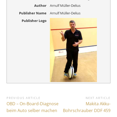
Author
Arnulf Müller-Delius
Publisher Name
Arnulf Müller-Delius
Publisher Logo
B
PREVIOUS ARTICLE
NEXT ARTICLE
P
OBD – On-Board-Diagnose
N
Makita Akku-
e
r
e
beim Auto selber machen
Bohrschrauber DDF 459
i
e
x