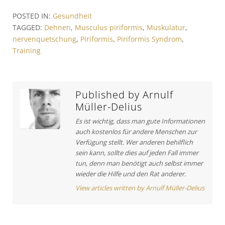
v
t
t
POSTED IN:
Gesundheit
i
A
r
TAGGED:
Dehnen
,
Musculus piriformis
,
Muskulatur
,
o
r
nervenquetschung
,
Piriformis
,
Piriformis Syndrom
,
a
u
t
Training
s
i
g
A
c
s
r
l
t
e
n
Published by
Arnulf
i
:
Müller-Delius
a
c
Es ist wichtig, dass man gute Informationen
v
l
auch kostenlos für andere Menschen zur
e
i
Verfügung stellt. Wer anderen behilflich
:
sein kann, sollte dies auf jeden Fall immer
g
tun, denn man benötigt auch selbst immer
a
wieder die Hilfe und den Rat anderer.
t
View articles written by Arnulf Müller-Delius
i
o