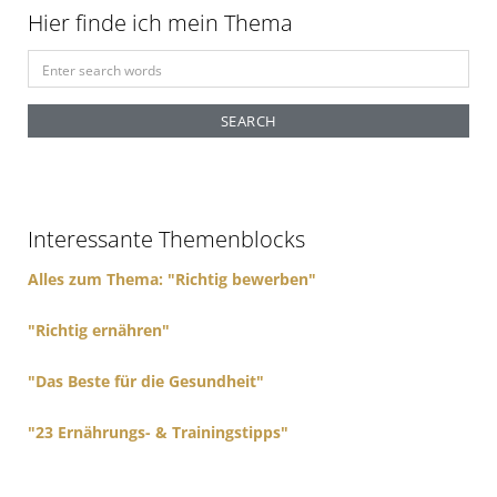
Hier finde ich mein Thema
n
S
e
a
r
c
h
f
Interessante Themenblocks
o
r
Alles zum Thema: "Richtig bewerben"
:
"Richtig ernähren"
"Das Beste für die Gesundheit"
"23 Ernährungs- & Trainingstipps"