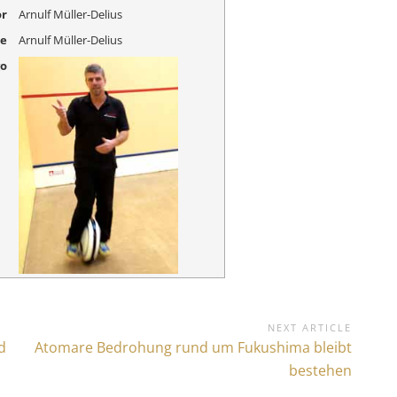
r
Arnulf Müller-Delius
me
Arnulf Müller-Delius
go
NEXT ARTICLE
d
N
Atomare Bedrohung rund um Fukushima bleibt
e
bestehen
x