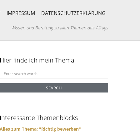
T
IMPRESSUM
DATENSCHUTZERKLÄRUNG
Wissen und Beratung zu allen Themen des Alltags
Hier finde ich mein Thema
S
e
a
r
c
h
f
Interessante Themenblocks
o
r
Alles zum Thema: "Richtig bewerben"
: