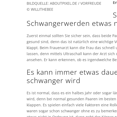
Er
BILDQUELLE: ABOUTPIXEL.DE / VORFREUDE
© WILLITHEBEE
S
Schwangerwerden etwas n
Zuerst einmal sollten Sie sicher sein, dass beide 
gesund sind, denn das ist natürlich eine wichtige 
klappt. Beim Frauenarzt kann die Frau das schnell
lassen, denn mittels Ultraschall kann der Arzt sich 
ansehen. Er kann erkennen, ob es irgendwelche Be
Es kann immer etwas dau
schwanger wird
Es ist normal, dass es ein halbes Jahr oder sogar 
wird, denn bei normal gesunden Paaren im besten A
klappen. Es spielen einfach viele Faktoren eine Ro
waren sogar schon schwanger ohne es zu bemerk
etwas nicht in Ordnung ist, dann geht der Körper 