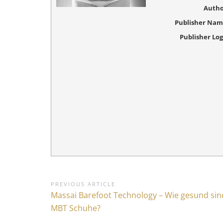
Autho
Publisher Na
Publisher Lo
B
PREVIOUS ARTICLE
P
Massai Barefoot Technology – Wie gesund sin
e
r
MBT Schuhe?
i
e