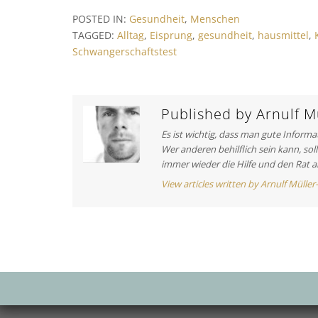
v
t
POSTED IN:
Gesundheit
,
Menschen
i
r
TAGGED:
Alltag
,
Eisprung
,
gesundheit
,
hausmittel
,
o
Schwangerschaftstest
a
u
s
g
A
s
r
Published by
Arnulf Mü
t
n
Es ist wichtig, dass man gute Inform
i
a
Wer anderen behilflich sein kann, sol
c
immer wieder die Hilfe und den Rat a
v
l
View articles written by Arnulf Müller
e
i
:
g
a
t
i
o