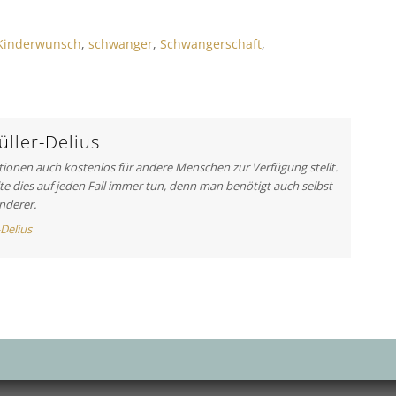
t
A
Kinderwunsch
,
schwanger
,
Schwangerschaft
,
r
t
i
c
l
ller-Delius
e
ationen auch kostenlos für andere Menschen zur Verfügung stellt.
:
lte dies auf jeden Fall immer tun, denn man benötigt auch selbst
nderer.
-Delius