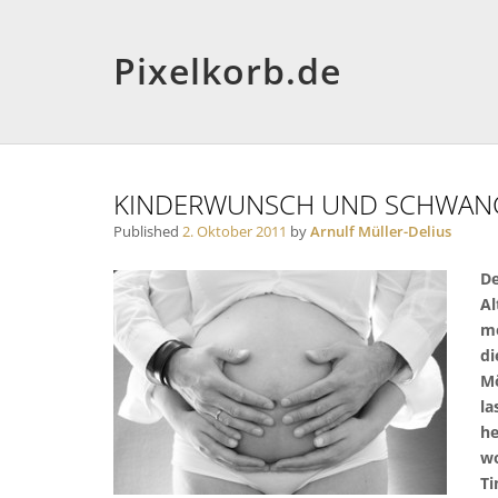
Pixelkorb.de
KINDERWUNSCH UND SCHWAN
Published
2. Oktober 2011
by
Arnulf Müller-Delius
De
Al
me
di
Mö
la
he
wo
Ti