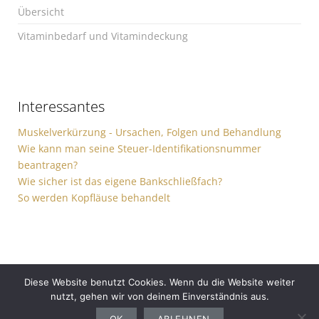
Übersicht
Vitaminbedarf und Vitamindeckung
Interessantes
Muskelverkürzung - Ursachen, Folgen und Behandlung
Wie kann man seine Steuer-Identifikationsnummer
beantragen?
Wie sicher ist das eigene Bankschließfach?
So werden Kopfläuse behandelt
Diese Website benutzt Cookies. Wenn du die Website weiter
nutzt, gehen wir von deinem Einverständnis aus.
Gesundheit
Sport
Finanzen
Ernährung
Auto
Computer
Haushalt