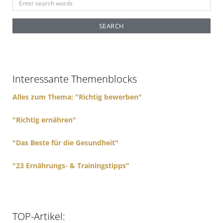
e
a
r
c
h
f
Interessante Themenblocks
o
r
Alles zum Thema: "Richtig bewerben"
:
"Richtig ernähren"
"Das Beste für die Gesundheit"
"23 Ernährungs- & Trainingstipps"
TOP-Artikel: