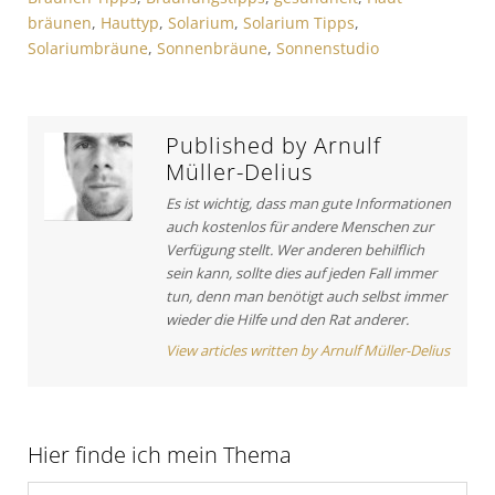
s
i
g
bräunen
,
Hauttyp
,
Solarium
,
Solarium Tipps
,
A
c
s
Solariumbräune
,
Sonnenbräune
,
Sonnenstudio
r
l
t
e
n
i
:
a
c
Published by
Arnulf
v
l
Müller-Delius
e
i
Es ist wichtig, dass man gute Informationen
:
g
auch kostenlos für andere Menschen zur
Verfügung stellt. Wer anderen behilflich
a
sein kann, sollte dies auf jeden Fall immer
t
tun, denn man benötigt auch selbst immer
wieder die Hilfe und den Rat anderer.
i
View articles written by Arnulf Müller-Delius
o
n
Hier finde ich mein Thema
S