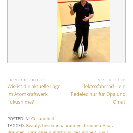
B
PREVIOUS ARTICLE
NEXT ARTICLE
P
Wie ist die aktuelle Lage
N
Elektrofahrrad – ein
e
r
e
im Atomkraftwerk
Pedelec nur für Opa und
i
e
x
Fukushima?
Oma?
v
t
t
i
A
r
POSTED IN:
Gesundheit
o
r
TAGGED:
Beauty
,
besonnen
,
bräunen
,
braunen Haut
,
a
u
t
Bräunen Tipps
,
Bräunungstipps
,
gesundheit
,
Haut