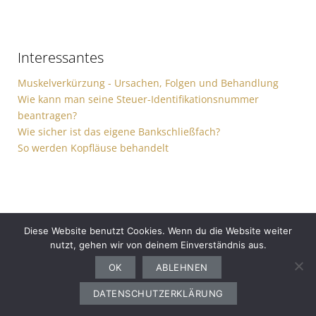
Interessantes
Muskelverkürzung - Ursachen, Folgen und Behandlung
Wie kann man seine Steuer-Identifikationsnummer
beantragen?
Wie sicher ist das eigene Bankschließfach?
So werden Kopfläuse behandelt
Diese Website benutzt Cookies. Wenn du die Website weiter
nutzt, gehen wir von deinem Einverständnis aus.
Gesundheit
Sport
Finanzen
Ernährung
Auto
Computer
Haushalt
OK
ABLEHNEN
Bewerbung
Garten
Freizeit
DATENSCHUTZERKLÄRUNG
Copyright © 2026
advertising media design. All rights reserved.