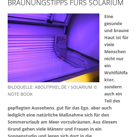
BRÄUNUNGSTIPPS FÜRS SOLARIUM
Eine
gesunde
und braune
Haut ist für
viele
Menschen
nicht nur
ein
Wohlfühlfa
ktor,
sondern
BILDQUELLE: ABOUTPIXEL.DE / SOLARIUM ©
auch ein
NOTE BOOK
Teil des
gepflegten Aussehens, gut für das Ego, aber auch
lediglich eine natürliche Maßnahme sich für den
Sommerurlaub am Meer vorzubräunen. Aus diesem
Grund gehen viele Mänenr und Frauen in ein
Sonnenstudio und legen sich dort in die