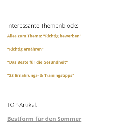
r
c
h
f
Interessante Themenblocks
o
r
Alles zum Thema: "Richtig bewerben"
:
"Richtig ernähren"
"Das Beste für die Gesundheit"
"23 Ernährungs- & Trainingstipps"
TOP-Artikel:
Bestform für den Sommer