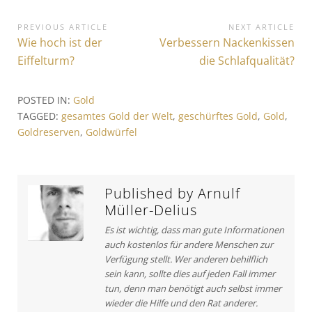
B
PREVIOUS ARTICLE
NEXT ARTICLE
P
Wie hoch ist der
N
Verbessern Nackenkissen
e
r
e
Eiffelturm?
die Schlafqualität?
i
e
x
v
t
t
POSTED IN:
Gold
i
A
r
TAGGED:
gesamtes Gold der Welt
,
geschürftes Gold
,
Gold
,
o
r
Goldreserven
,
Goldwürfel
a
u
t
s
i
g
A
c
s
r
l
Published by
Arnulf
t
e
n
Müller-Delius
i
:
a
Es ist wichtig, dass man gute Informationen
c
auch kostenlos für andere Menschen zur
v
l
Verfügung stellt. Wer anderen behilflich
e
i
sein kann, sollte dies auf jeden Fall immer
:
tun, denn man benötigt auch selbst immer
g
wieder die Hilfe und den Rat anderer.