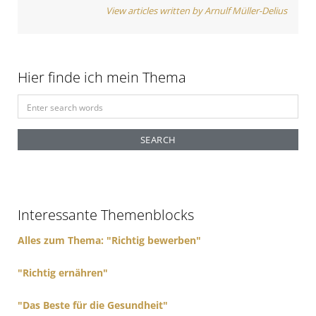
a
View articles written by Arnulf Müller-Delius
t
i
o
Hier finde ich mein Thema
n
S
e
a
r
c
h
f
Interessante Themenblocks
o
r
Alles zum Thema: "Richtig bewerben"
:
"Richtig ernähren"
"Das Beste für die Gesundheit"