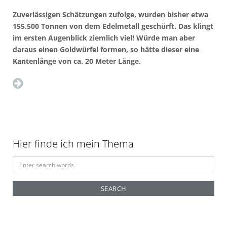
Zuverlässigen Schätzungen zufolge, wurden bisher etwa
155.500 Tonnen von dem Edelmetall geschürft. Das klingt
im ersten Augenblick ziemlich viel! Würde man aber
daraus einen Goldwürfel formen, so hätte dieser eine
Kantenlänge von ca. 20 Meter Länge.
Hier finde ich mein Thema
S
e
a
r
c
h