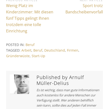
B
PREVIOUS ARTICLE
NEXT ARTICLE
P
Wenig Platz im
N
Sport trotz
e
r
e
Kinderzimmer: Mit diesen
Bandscheibenvorfall
i
e
x
fünf Tipps gelingt Ihnen
v
t
t
trotzdem eine tolle
i
A
Einrichtung
r
o
r
a
u
t
s
i
POSTED IN:
Beruf
g
A
c
TAGGED:
Arbeit
,
Beruf
,
Deutschland
,
Firmen
,
s
r
l
Gründerwüste
,
Start-Up
t
e
n
i
:
a
c
Published by
Arnulf
v
l
Müller-Delius
e
i
:
Es ist wichtig, dass man gute Informationen
g
auch kostenlos für andere Menschen zur
Verfügung stellt. Wer anderen behilflich
a
sein kann, sollte dies auf jeden Fall immer