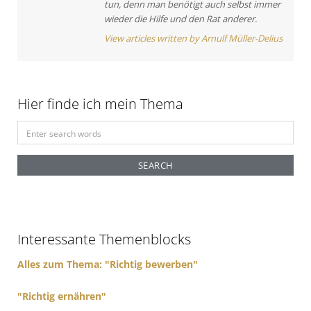
t
tun, denn man benötigt auch selbst immer
wieder die Hilfe und den Rat anderer.
i
View articles written by Arnulf Müller-Delius
o
n
Hier finde ich mein Thema
S
e
a
r
c
h
f
Interessante Themenblocks
o
r
Alles zum Thema: "Richtig bewerben"
:
"Richtig ernähren"