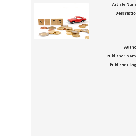
Article Na
Descripti
Autho
Publisher Na
Publisher Lo