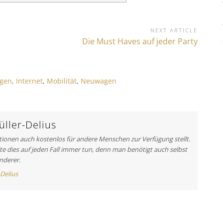
NEXT ARTICLE
N
Die Must Haves auf jeder Party
e
x
t
gen
,
Internet
,
Mobilität
,
Neuwagen
A
r
t
i
ller-Delius
c
ationen auch kostenlos für andere Menschen zur Verfügung stellt.
l
lte dies auf jeden Fall immer tun, denn man benötigt auch selbst
e
nderer.
:
-Delius