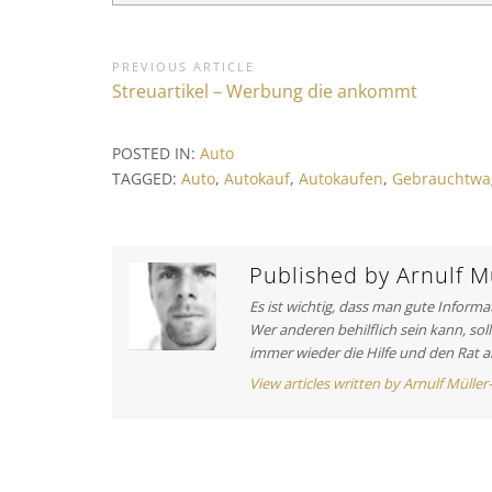
B
PREVIOUS ARTICLE
P
Streuartikel – Werbung die ankommt
e
r
i
e
POSTED IN:
Auto
v
t
TAGGED:
Auto
,
Autokauf
,
Autokaufen
,
Gebrauchtwa
i
r
o
a
u
s
Published by
Arnulf Mü
g
A
Es ist wichtig, dass man gute Inform
s
r
Wer anderen behilflich sein kann, sol
t
n
immer wieder die Hilfe und den Rat a
i
a
View articles written by Arnulf Müller
c
v
l
e
i
: