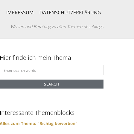
T
IMPRESSUM
DATENSCHUTZERKLÄRUNG
Wissen und Beratung zu allen Themen des Alltags
Hier finde ich mein Thema
S
e
a
r
c
h
f
Interessante Themenblocks
o
r
Alles zum Thema: "Richtig bewerben"
: