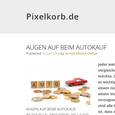
Pixelkorb.de
AUGEN AUF BEIM AUTOKAUF
Published
16. Juli 2014
by
Arnulf Müller-Delius
Jeder wei
vergleich
möchte. D
es wichti
einem ni
einem Ve
vorzugswe
sind alle
AUGEN AUF BEIM AUTOKAUF
ist, dass
BILDQUELLE: ABOUTPIXEL.DE / AUTO