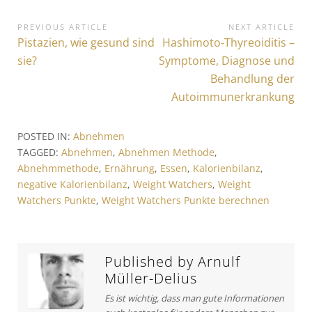
B
PREVIOUS ARTICLE
NEXT ARTICLE
P
Pistazien, wie gesund sind
N
Hashimoto-Thyreoiditis –
e
r
e
sie?
Symptome, Diagnose und
i
e
x
Behandlung der
v
t
t
Autoimmunerkrankung
i
A
r
o
r
POSTED IN:
Abnehmen
a
u
t
TAGGED:
Abnehmen
,
Abnehmen Methode
,
s
i
g
Abnehmmethode
,
Ernährung
,
Essen
,
Kalorienbilanz
,
A
c
s
negative Kalorienbilanz
,
Weight Watchers
,
Weight
r
l
Watchers Punkte
,
Weight Watchers Punkte berechnen
t
e
n
i
:
a
c
v
l
Published by
Arnulf
e
i
Müller-Delius
:
g
Es ist wichtig, dass man gute Informationen