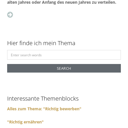
alten Jahres oder Anfang des neuen Jahres zu verteilen.
Hier finde ich mein Thema
S
e
a
r
c
h
f
Interessante Themenblocks
o
r
Alles zum Thema: "Richtig bewerben"
:
"Richtig ernähren"