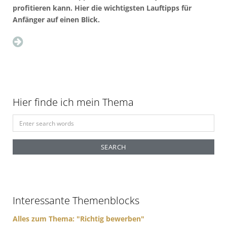
profitieren kann. Hier die wichtigsten Lauftipps für
Anfänger auf einen Blick.
Hier finde ich mein Thema
S
e
a
r
c
h
f
Interessante Themenblocks
o
r
Alles zum Thema: "Richtig bewerben"
: