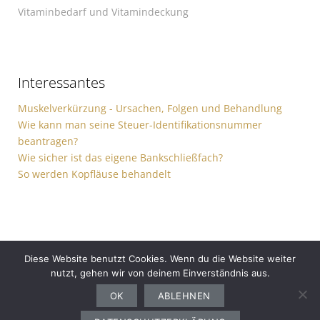
Vitaminbedarf und Vitamindeckung
Interessantes
Muskelverkürzung - Ursachen, Folgen und Behandlung
Wie kann man seine Steuer-Identifikationsnummer
beantragen?
Wie sicher ist das eigene Bankschließfach?
So werden Kopfläuse behandelt
Diese Website benutzt Cookies. Wenn du die Website weiter
nutzt, gehen wir von deinem Einverständnis aus.
Gesundheit
Sport
Finanzen
Ernährung
Auto
Computer
Haushalt
OK
ABLEHNEN
Bewerbung
Garten
Freizeit