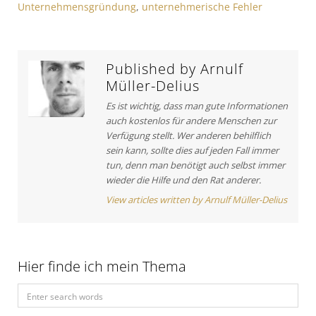
Unternehmensgründung
,
unternehmerische Fehler
t
e
n
i
:
a
c
v
l
Published by
Arnulf
e
i
Müller-Delius
:
g
Es ist wichtig, dass man gute Informationen
auch kostenlos für andere Menschen zur
a
Verfügung stellt. Wer anderen behilflich
t
sein kann, sollte dies auf jeden Fall immer
tun, denn man benötigt auch selbst immer
i
wieder die Hilfe und den Rat anderer.
o
View articles written by Arnulf Müller-Delius
n
Hier finde ich mein Thema
S
e