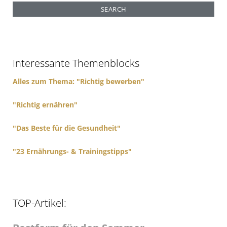
a
r
c
h
f
Interessante Themenblocks
o
r
Alles zum Thema: "Richtig bewerben"
:
"Richtig ernähren"
"Das Beste für die Gesundheit"
"23 Ernährungs- & Trainingstipps"
TOP-Artikel: