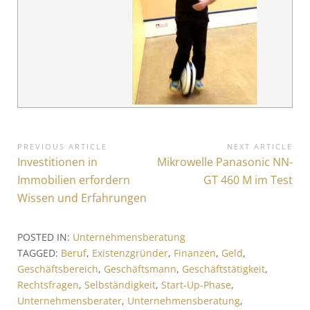
B
PREVIOUS ARTICLE
NEXT ARTICLE
P
Investitionen in
N
Mikrowelle Panasonic NN-
e
r
e
Immobilien erfordern
GT 460 M im Test
i
e
x
Wissen und Erfahrungen
v
t
t
i
A
r
POSTED IN:
Unternehmensberatung
o
r
TAGGED:
Beruf
,
Existenzgründer
,
Finanzen
,
Geld
,
a
u
t
Geschäftsbereich
,
Geschäftsmann
,
Geschäftstätigkeit
,
s
i
g
Rechtsfragen
,
Selbständigkeit
,
Start-Up-Phase
,
A
c
s
Unternehmensberater
,
Unternehmensberatung
,
r
l