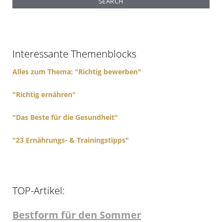
r
c
h
f
Interessante Themenblocks
o
r
Alles zum Thema: "Richtig bewerben"
:
"Richtig ernähren"
"Das Beste für die Gesundheit"
"23 Ernährungs- & Trainingstipps"
TOP-Artikel:
Bestform für den Sommer