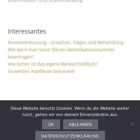
Vitaminbedarf und Vitamindeckung
Interessantes
Muskelverkürzung - Ursachen, Folgen und Behandlung
Wie kann man seine Steuer-Identifikationsnummer
beantragen?
Wie sicher ist das eigene Bankschließfach?
So werden Kopfläuse behandelt
Diese Website benutzt Cookies. Wenn du die Website weiter
nutzt, gehen wir von deinem Einverständnis aus.
Gesundheit
Sport
Finanzen
Ernährung
Auto
Computer
Haushalt
OK
ABLEHNEN
Bewerbung
Garten
Freizeit
DATENSCHUTZERKLÄRUNG
Copyright © 2026
advertising media design. All rights reserved.