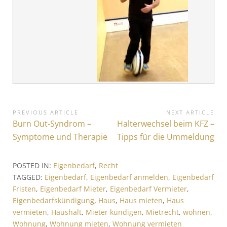
B
PREVIOUS ARTICLE
NEXT ARTICLE
P
Burn Out-Syndrom –
N
Halterwechsel beim KFZ –
e
r
e
Symptome und Therapie
Tipps für die Ummeldung
i
e
x
v
t
t
POSTED IN:
Eigenbedarf
,
Recht
i
A
r
TAGGED:
Eigenbedarf
,
Eigenbedarf anmelden
,
Eigenbedarf
o
r
Fristen
,
Eigenbedarf Mieter
,
Eigenbedarf Vermieter
,
a
u
t
Eigenbedarfskündigung
,
Haus
,
Haus mieten
,
Haus
s
i
g
vermieten
,
Haushalt
,
Mieter kündigen
,
Mietrecht
,
wohnen
,
A
c
Wohnung
,
Wohnung mieten
,
Wohnung vermieten