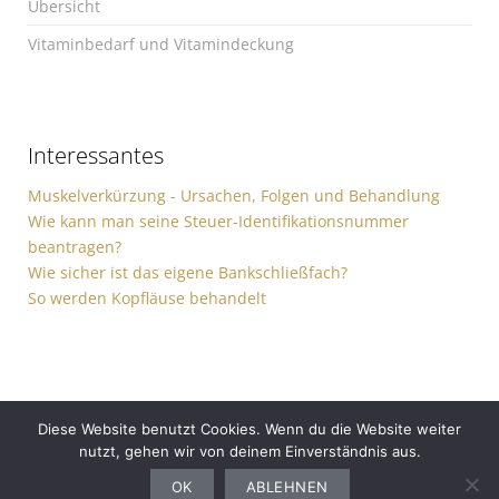
Übersicht
Vitaminbedarf und Vitamindeckung
Interessantes
Muskelverkürzung - Ursachen, Folgen und Behandlung
Wie kann man seine Steuer-Identifikationsnummer
beantragen?
Wie sicher ist das eigene Bankschließfach?
So werden Kopfläuse behandelt
Diese Website benutzt Cookies. Wenn du die Website weiter
nutzt, gehen wir von deinem Einverständnis aus.
Gesundheit
Sport
Finanzen
Ernährung
Auto
Computer
Haushalt
OK
ABLEHNEN