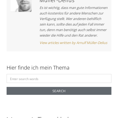
Müller-Delius
:
g
Es ist wichtig, dass man gute Informationen
auch kostenlos für andere Menschen zur
a
Verfügung stellt. Wer anderen behilflich
t
sein kann, sollte dies auf jeden Fall immer
tun, denn man benötigt auch selbst immer
i
wieder die Hilfe und den Rat anderer.
o
View articles written by Arnulf Müller-Delius
n
Hier finde ich mein Thema
S
e
a
r
c
h
f