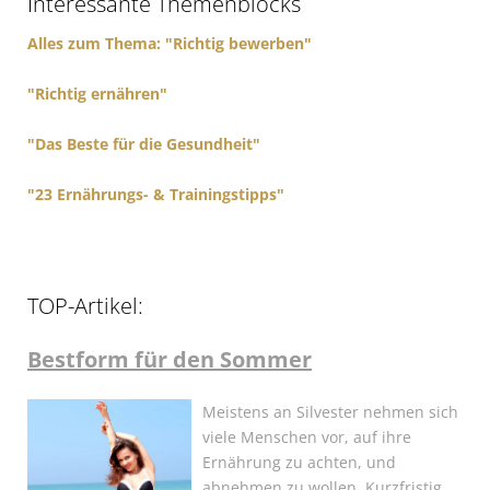
Interessante Themenblocks
o
r
Alles zum Thema: "Richtig bewerben"
:
"Richtig ernähren"
"Das Beste für die Gesundheit"
"23 Ernährungs- & Trainingstipps"
TOP-Artikel:
Bestform für den Sommer
Meistens an Silvester nehmen sich
viele Menschen vor, auf ihre
Ernährung zu achten, und
abnehmen zu wollen. Kurzfristig