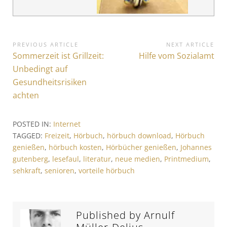
B
PREVIOUS ARTICLE
NEXT ARTICLE
P
Sommerzeit ist Grillzeit:
N
Hilfe vom Sozialamt
e
r
e
Unbedingt auf
i
e
x
Gesundheitsrisiken
v
t
t
achten
i
A
r
o
r
POSTED IN:
Internet
a
u
t
TAGGED:
Freizeit
,
Hörbuch
,
hörbuch download
,
Hörbuch
s
i
g
genießen
,
hörbuch kosten
,
Hörbücher genießen
,
Johannes
A
c
s
gutenberg
,
lesefaul
,
literatur
,
neue medien
,
Printmedium
,
r
l
sehkraft
,
senioren
,
vorteile hörbuch
t
e
n
i
:
a
c
v
l
Published by
Arnulf
e
i