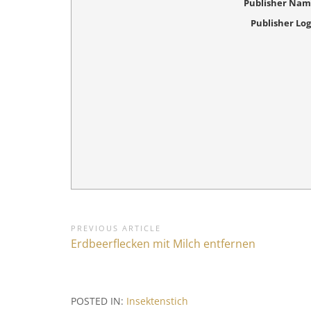
Publisher Na
Publisher Lo
B
PREVIOUS ARTICLE
P
Erdbeerflecken mit Milch entfernen
e
r
i
e
v
t
POSTED IN:
Insektenstich
i