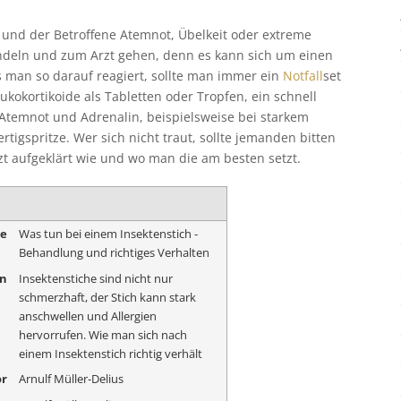
et und der Betroffene Atemnot, Übelkeit oder extreme
eln und zum Arzt gehen, denn es kann sich um einen
 man so darauf reagiert, sollte man immer ein
Notfall
set
ukokortikoide als Tabletten oder Tropfen, ein schnell
temnot und Adrenalin, beispielsweise bei starkem
ertigspritze. Wer sich nicht traut, sollte jemanden bitten
t aufgeklärt wie und wo man die am besten setzt.
me
Was tun bei einem Insektenstich -
Behandlung und richtiges Verhalten
on
Insektenstiche sind nicht nur
schmerzhaft, der Stich kann stark
anschwellen und Allergien
hervorrufen. Wie man sich nach
einem Insektenstich richtig verhält
r
Arnulf Müller-Delius