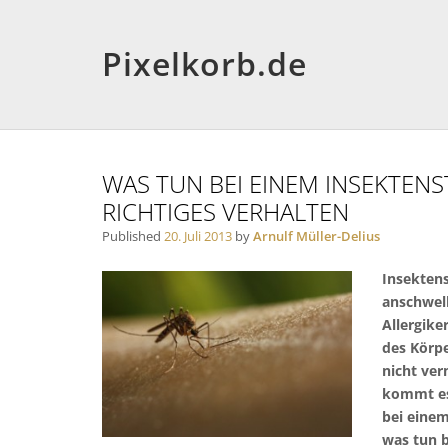
Pixelkorb.de
WAS TUN BEI EINEM INSEKTEN
RICHTIGES VERHALTEN
Published
20. Juli 2013
by
Arnulf Müller-Delius
Insektens
anschwell
Allergike
des Körpe
nicht ver
kommt es 
bei einem
was tun b