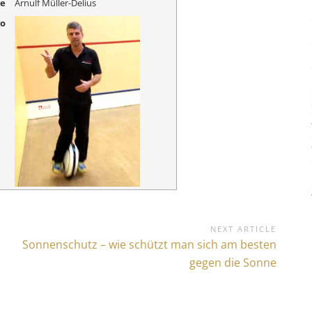
me
Arnulf Müller-Delius
go
NEXT ARTICLE
N
Sonnenschutz – wie schützt man sich am besten
e
gegen die Sonne
x
t
A