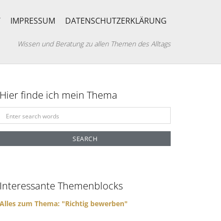
T
IMPRESSUM
DATENSCHUTZERKLÄRUNG
Wissen und Beratung zu allen Themen des Alltags
Hier finde ich mein Thema
S
e
a
r
c
h
f
Interessante Themenblocks
o
r
Alles zum Thema: "Richtig bewerben"
: