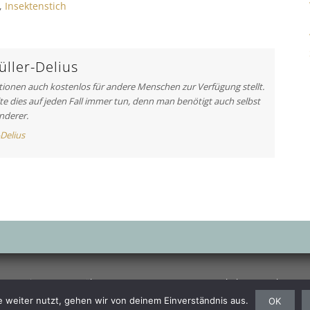
,
Insektenstich
r
t
i
c
ller-Delius
l
ationen auch kostenlos für andere Menschen zur Verfügung stellt.
e
lte dies auf jeden Fall immer tun, denn man benötigt auch selbst
:
nderer.
-Delius
port
Finanzen
Ernährung
Auto
Computer
Haushalt
Bewerbung
Copyright © 2026
advertising media design. All rights reserved.
 weiter nutzt, gehen wir von deinem Einverständnis aus.
OK