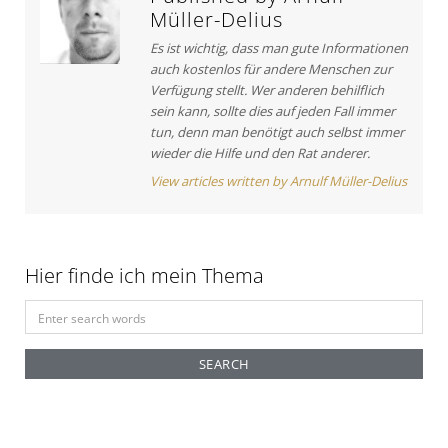
a
c
Müller-Delius
v
l
Es ist wichtig, dass man gute Informationen
e
i
auch kostenlos für andere Menschen zur
:
g
Verfügung stellt. Wer anderen behilflich
sein kann, sollte dies auf jeden Fall immer
a
tun, denn man benötigt auch selbst immer
t
wieder die Hilfe und den Rat anderer.
View articles written by Arnulf Müller-Delius
i
o
n
Hier finde ich mein Thema
S
e
a
r
c
h