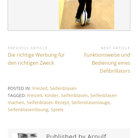
B
PREVIOUS ARTICLE
NEXT ARTICLE
P
Die richtige Werbung für
N
Funktionsweise und
e
r
e
den richtigen Zweck
Bedienung eines
i
e
x
Defibrillators
v
t
t
i
A
r
POSTED IN:
Freizeit
,
Seifenblasen
o
r
TAGGED:
Freizeit
,
Kinder
,
Seifenblasen
,
Seifenblasen
a
u
t
machen
,
Seifenblasen Rezept
,
Seifenblasenlauge
,
s
i
g
Seifenblasenlösung
,
Spiele
A
c
s
r
l
t
e
n
i
:
Published by
Arnulf