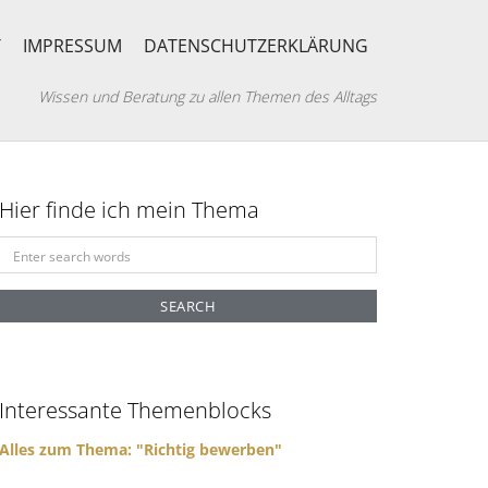
T
IMPRESSUM
DATENSCHUTZERKLÄRUNG
Wissen und Beratung zu allen Themen des Alltags
Hier finde ich mein Thema
S
e
a
r
c
h
f
Interessante Themenblocks
o
r
Alles zum Thema: "Richtig bewerben"
: