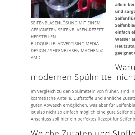
allem bei
und sorge
Seifenflü
SEIFENBLASENLÖSUNG MIT EINEM
Seifenbla
GEEIGNETEN SEIFENBLASEN-REZEPT
einfach e
HERSTELLEN
Wasser an
BILDQUELLE: ADVERTISING MEDIA
Heutzutag
DESIGN / SEIFENBLASEN MACHEN ©
geeignet
AMD
Waru
modernen Spülmittel nich
Im Vergleich zu den Spülmitteln von früher, sind i
kosmetische Anteile, Duftstoffe und ähnliche Zusatz
guten Abwasch ernöglichen, was aber für Seifenbla
ist also nicht so einfach möglich eine gute Seifenb
Anschluss soll hier ein perfektes Rezept für Seifen
Welche Zutaten und Stoff