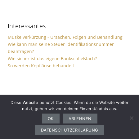
Interessantes
Muskelverkürzung - Ursachen, Folgen und Behandlung
Wie kann man seine Steuer-Identifikationsnummer
beantragen?
Wie sicher ist das eigene Bankschließfach?
So werden Kopfläuse behandelt
Diese Website benutzt Cookies. Wenn du die Website weiter
nutzt, gehen wir von deinem Einverständnis aus.
Gesundheit
Sport
Finanzen
Ernährung
Auto
Computer
Haushalt
OK
ABLEHNEN
Bewerbung
Garten
Freizeit
DATENSCHUTZERKLÄRUNG
Copyright © 2026
advertising media design. All rights reserved.