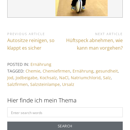
B
PREVIOUS ARTICLE
NEXT ARTICLE
P
Autositze reinigen, so
N
Hüftspeck abnehmen, wie
e
r
e
klappt es sicher
kann man vorgehen?
i
e
x
v
t
t
POSTED IN:
Ernährung
i
A
r
TAGGED:
Chemie
,
Chemiefirmen
,
Ernährung
,
gesundheit
,
o
r
Jod
,
Jodbeigabe
,
Kochsalz
,
NaCl
,
Natriumchlorid
,
Salz
,
a
u
t
Salzfirmen
,
Salzsteinlampe
,
Ursalz
s
i
g
A
c
s
Hier finde ich mein Thema
r
l
t
e
n
S
i
:
a
e
c
a
v
l