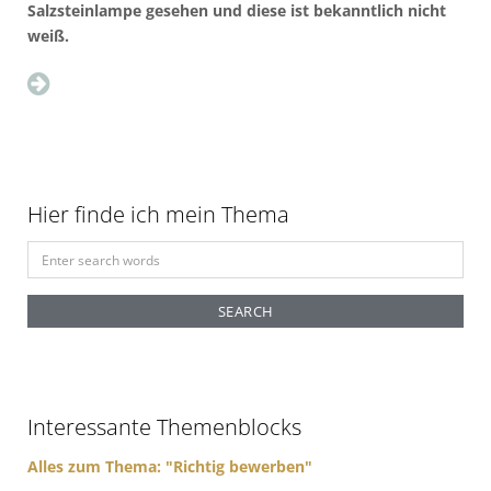
Salzsteinlampe gesehen und diese ist bekanntlich nicht
weiß.
Hier finde ich mein Thema
S
e
a
r
c
h
f
Interessante Themenblocks
o
r
Alles zum Thema: "Richtig bewerben"
: