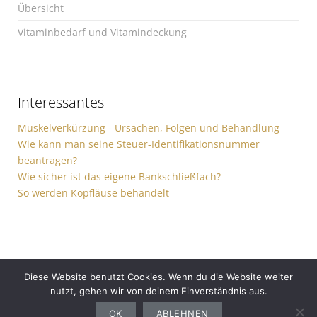
Übersicht
Vitaminbedarf und Vitamindeckung
Interessantes
Muskelverkürzung - Ursachen, Folgen und Behandlung
Wie kann man seine Steuer-Identifikationsnummer
beantragen?
Wie sicher ist das eigene Bankschließfach?
So werden Kopfläuse behandelt
Diese Website benutzt Cookies. Wenn du die Website weiter
nutzt, gehen wir von deinem Einverständnis aus.
Gesundheit
Sport
Finanzen
Ernährung
Auto
Computer
Haushalt
OK
ABLEHNEN