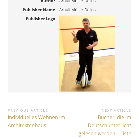
Author
Arnulf Müller-Delius
Publisher Name
Arnulf Müller-Delius
Publisher Logo
B
PREVIOUS ARTICLE
NEXT ARTICLE
P
Individuelles Wohnen im
N
Bücher, die im
e
r
e
Architektenhaus
Deutschunterricht
i
e
x
gelesen werden – Liste
v
t