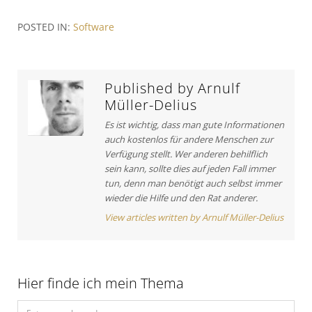
t
i
A
r
POSTED IN:
Software
o
r
a
u
t
s
i
g
A
c
Published by
Arnulf
s
r
l
Müller-Delius
t
e
n
Es ist wichtig, dass man gute Informationen
i
:
a
auch kostenlos für andere Menschen zur
c
Verfügung stellt. Wer anderen behilflich
v
l
sein kann, sollte dies auf jeden Fall immer
e
i
tun, denn man benötigt auch selbst immer
:
wieder die Hilfe und den Rat anderer.
g
View articles written by Arnulf Müller-Delius
a
t
i
Hier finde ich mein Thema
o
S