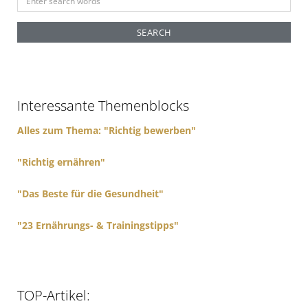
n
e
a
r
c
h
f
Interessante Themenblocks
o
r
Alles zum Thema: "Richtig bewerben"
:
"Richtig ernähren"
"Das Beste für die Gesundheit"
"23 Ernährungs- & Trainingstipps"
TOP-Artikel: