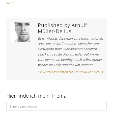
a
Welt
s
i
g
A
c
s
r
l
t
e
n
Published by
Arnulf
i
:
Müller-Delius
a
c
v
Es ist wichtig, dass man gute Informationen
l
auch kostenlos für andere Menschen zur
e
i
Verfügung stellt. Wer anderen behilflich
:
sein kann, sollte dies auf jeden Fall immer
g
tun, denn man benötigt auch selbst immer
a
wieder die Hilfe und den Rat anderer.
t
View articles written by Arnulf Müller-Delius
i
o
Hier finde ich mein Thema
n
S
e