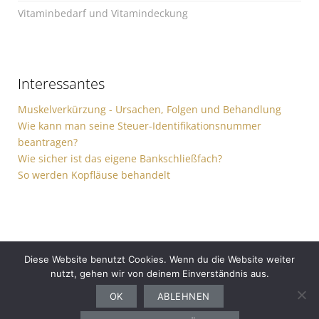
Vitaminbedarf und Vitamindeckung
Interessantes
Muskelverkürzung - Ursachen, Folgen und Behandlung
Wie kann man seine Steuer-Identifikationsnummer
beantragen?
Wie sicher ist das eigene Bankschließfach?
So werden Kopfläuse behandelt
Diese Website benutzt Cookies. Wenn du die Website weiter
nutzt, gehen wir von deinem Einverständnis aus.
Gesundheit
Sport
Finanzen
Ernährung
Auto
Computer
Haushalt
OK
ABLEHNEN
Bewerbung
Garten
Freizeit