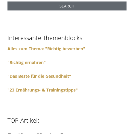
a
r
c
h
f
Interessante Themenblocks
o
r
Alles zum Thema: "Richtig bewerben"
:
"Richtig ernähren"
"Das Beste für die Gesundheit"
"23 Ernährungs- & Trainingstipps"
TOP-Artikel: