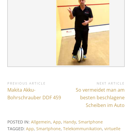
B
PREVIOUS ARTICLE
NEXT ARTICLE
P
Makita Akku-
N
So vermeidet man am
e
r
e
Bohrschrauber DDF 459
besten beschlagene
i
e
x
Scheiben im Auto
v
t
t
i
A
r
POSTED IN:
Allgemein
,
App
,
Handy
,
Smartphone
o
r
TAGGED:
App
,
Smartphone
,
Telekommunikation
,
virtuelle
u
t