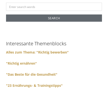
S
e
a
r
c
h
f
Interessante Themenblocks
o
r
Alles zum Thema: "Richtig bewerben"
:
"Richtig ernähren"
"Das Beste für die Gesundheit"
"23 Ernährungs- & Trainingstipps"