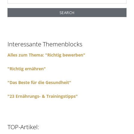
e
a
r
c
h
f
Interessante Themenblocks
o
r
Alles zum Thema: "Richtig bewerben"
:
"Richtig ernähren"
"Das Beste für die Gesundheit"
"23 Ernährungs- & Trainingstipps"
TOP-Artikel: