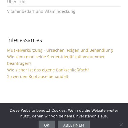
Übersicht
Vitaminbedarf und Vitamindeckung
Interessantes
Muskelverkürzung - Ursachen, Folgen und Behandlung
Wie kann man seine Steuer-Identifikationsnummer
beantragen?
Wie sicher ist das eigene Bankschließfach?
So werden Kopfläuse behandelt
Diese Website benutzt Cookies. Wenn du die Website weiter
nutzt, gehen wir von deinem Einverständnis aus.
Gesundheit
Sport
Finanzen
Ernährung
Auto
Computer
Haushalt
OK
ABLEHNEN