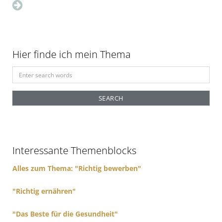
Hier finde ich mein Thema
S
e
a
r
c
h
f
Interessante Themenblocks
o
r
Alles zum Thema: "Richtig bewerben"
:
"Richtig ernähren"
"Das Beste für die Gesundheit"