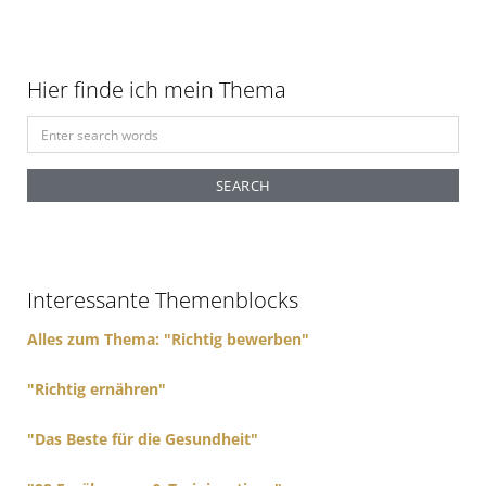
Hier finde ich mein Thema
S
e
a
r
c
h
f
Interessante Themenblocks
o
r
Alles zum Thema: "Richtig bewerben"
:
"Richtig ernähren"
"Das Beste für die Gesundheit"